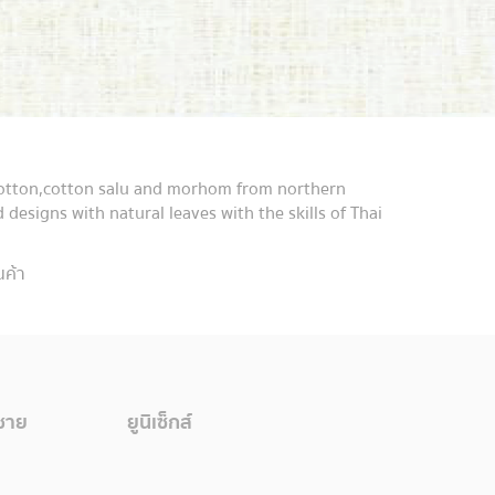
otton,cotton salu and morhom from northern
 designs with natural leaves with the skills of Thai
นค้า
้ชาย
ยูนิเซ็กส์