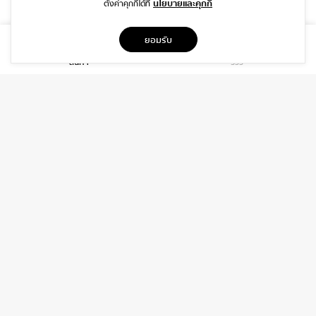
นโยบายและคุกกี้
ตั้งค่าคุกกี้ได้ที่
ที่อยู่
ยอมรับ
1999/26 โครงการ DISTRICT SRIWARA ถ.ศรีวรา พลับพลา วังทองหลาง
สินค้า
รีวิว
กรุงเทพฯ 10310
บริการ
เกี่ยวกับเรา
ติดต่อเรา
ช่วยเหลือ
ติดต่อ
06-3919-8323
INFO@DAIDIP.COM
INSTAGRAM