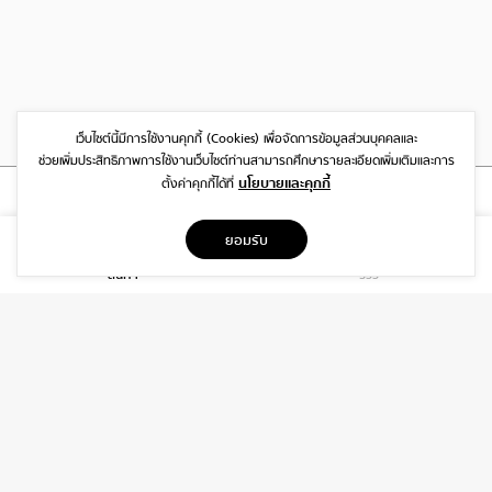
เว็บไซต์นี้มีการใช้งานคุกกี้ (Cookies)
เพื่อจัดการข้อมูลส่วนบุคคลและ
ช่วยเพิ่มประสิทธิภาพการใช้งานเว็บไซต์
ท่านสามารถศึกษารายละเอียดเพิ่มเติมและการ
นโยบายและคุกกี้
ตั้งค่าคุกกี้ได้ที่
ที่อยู่
ยอมรับ
1999/26 โครงการ DISTRICT SRIWARA ถ.ศรีวรา พลับพลา วังทองหลาง
สินค้า
รีวิว
กรุงเทพฯ 10310
บริการ
เกี่ยวกับเรา
ติดต่อเรา
ช่วยเหลือ