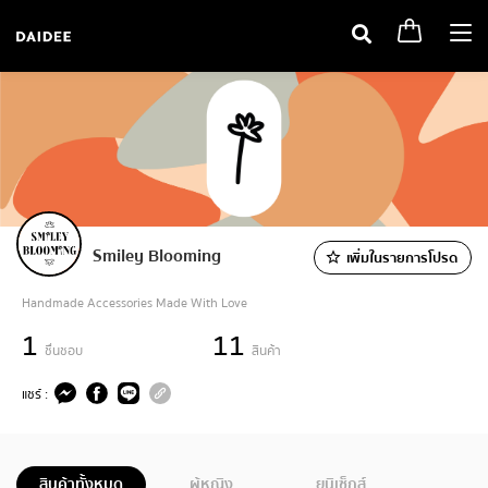
Togg
navi
Smiley Blooming
เพิ่มในรายการโปรด
Handmade Accessories Made With Love
1
11
ชื่นชอบ
สินค้า
แชร์ :
สินค้าทั้งหมด
ผู้หญิง
ยูนิเซ็กส์