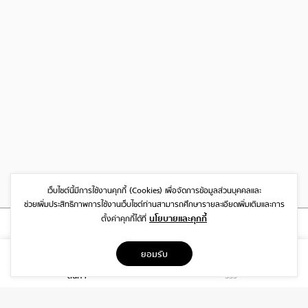
เว็บไซต์นี้มีการใช้งานคุกกี้ (Cookies)
เพื่อจัดการข้อมูลส่วนบุคคลและ
ช่วยเพิ่มประสิทธิภาพการใช้งานเว็บไซต์
ท่านสามารถศึกษารายละเอียดเพิ่มเติมและการ
นโยบายและคุกกี้
ตั้งค่าคุกกี้ได้ที่
ที่อยู่
ยอมรับ
1999/26 โครงการ DISTRICT SRIWARA ถ.ศรีวรา พลับพลา วังทองหลาง
สินค้า
รีวิว
กรุงเทพฯ 10310