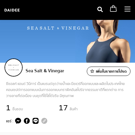
Togg
navi
Sea Salt & Vinegar
เพิ่มในรายการโปรด
ซีซอลท์ แอนด์ วินีการ์ เป็นแบรนด์ชุดว่ายน้ำและบีชแวร์ที่ออกแบบและผลิตในประเทศไทย
คอนเซปต์การออกแบบเน้นการออกแบบกราฟิคอันสไปร์จากธรรมชาติที่แตกต่าง การ
วางลายที่ต่อเนื่อง บนชุดที่ใช้ใส่ได้จริง มีคุณภาพ
1
17
ชื่นชอบ
สินค้า
แชร์ :