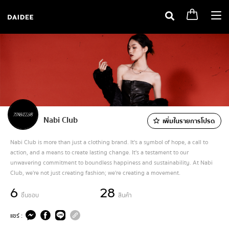
Togg
navi
Nabi Club
เพิ่มในรายการโปรด
Nabi Club is more than just a clothing brand. It's a symbol of hope, a call to
action, and a means to create lasting change. It's a testament to our
unwavering commitment to boundless happiness and sustainability. At Nabi
Club, we're not just creating fashion; we're creating a movement.
6
28
ชื่นชอบ
สินค้า
แชร์ :