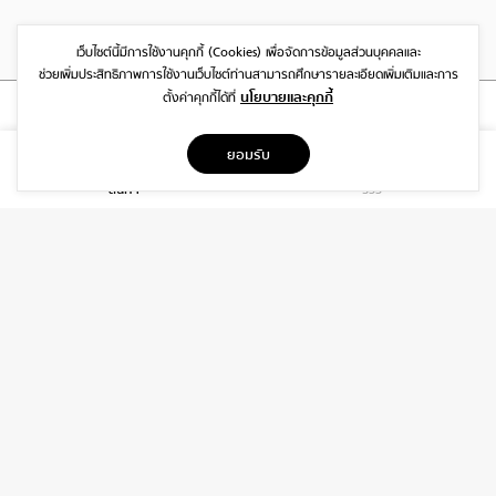
เว็บไซต์นี้มีการใช้งานคุกกี้ (Cookies)
เพื่อจัดการข้อมูลส่วนบุคคลและ
ช่วยเพิ่มประสิทธิภาพการใช้งานเว็บไซต์
ท่านสามารถศึกษารายละเอียดเพิ่มเติมและการ
นโยบายและคุกกี้
ตั้งค่าคุกกี้ได้ที่
ที่อยู่
ยอมรับ
1999/26 โครงการ DISTRICT SRIWARA ถ.ศรีวรา พลับพลา วังทองหลาง
สินค้า
รีวิว
กรุงเทพฯ 10310
บริการ
เกี่ยวกับเรา
ติดต่อเรา
ช่วยเหลือ
ติดต่อ
06-3919-8323
INFO@DAIDIP.COM