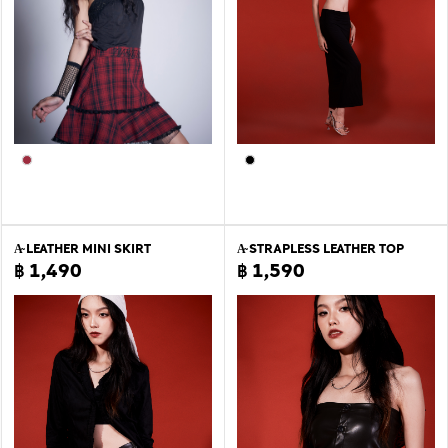
A̴ LEATHER MINI SKIRT
A̴ STRAPLESS LEATHER TOP
฿ 1,490
฿ 1,590