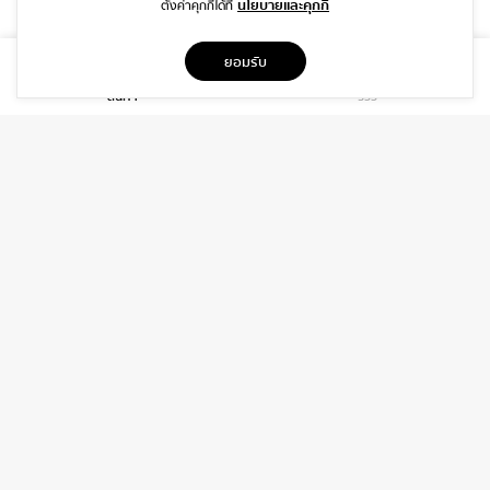
นโยบายและคุกกี้
ตั้งค่าคุกกี้ได้ที่
ที่อยู่
ยอมรับ
1999/26 โครงการ DISTRICT SRIWARA ถ.ศรีวรา พลับพลา วังทองหลาง
สินค้า
รีวิว
กรุงเทพฯ 10310
บริการ
เกี่ยวกับเรา
ติดต่อเรา
ช่วยเหลือ
ติดต่อ
06-3919-8323
INFO@DAIDIP.COM
INSTAGRAM