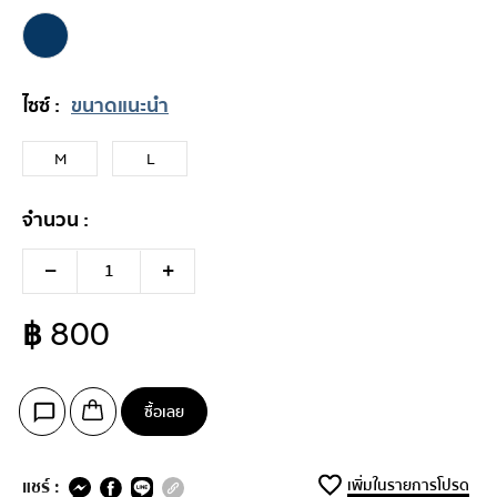
ไซซ์ :
ขนาดแนะนำ
M
L
จำนวน :
฿ 800
ซื้อเลย
แชร์ :
เพิ่มในรายการโปรด