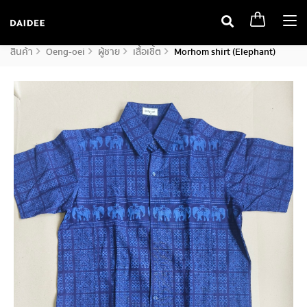
Togg
navi
สินค้า
Oeng-oei
ผู้ชาย
เสื้อเชิ้ต
Morhom shirt (Elephant)