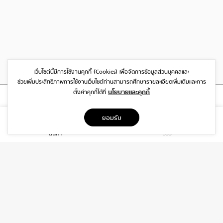
เว็บไซต์นี้มีการใช้งานคุกกี้ (Cookies)
เพื่อจัดการข้อมูลส่วนบุคคลและ
ช่วยเพิ่มประสิทธิภาพการใช้งานเว็บไซต์
ท่านสามารถศึกษารายละเอียดเพิ่มเติมและการ
นโยบายและคุกกี้
ตั้งค่าคุกกี้ได้ที่
ที่อยู่
ยอมรับ
1999/26 โครงการ DISTRICT SRIWARA ถ.ศรีวรา พลับพลา วังทองหลาง
สินค้า
รีวิว
กรุงเทพฯ 10310
บริการ
เกี่ยวกับเรา
ติดต่อเรา
ช่วยเหลือ