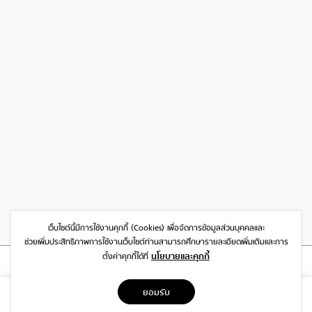
เว็บไซต์นี้มีการใช้งานคุกกี้ (Cookies)
เพื่อจัดการข้อมูลส่วนบุคคลและ
ช่วยเพิ่มประสิทธิภาพการใช้งานเว็บไซต์
ท่านสามารถศึกษารายละเอียดเพิ่มเติมและการ
นโยบายและคุกกี้
ตั้งค่าคุกกี้ได้ที่
ที่อยู่
ยอมรับ
1999/26 โครงการ DISTRICT SRIWARA ถ.ศรีวรา พลับพลา วังทองหลาง