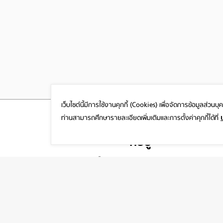
เว็บไซต์นี้มีการใช้งานคุกกี้ (Cookies)
เพื่อจัดการข้อมูลส่วนบ
ท่านสามารถศึกษารายละเอียดเพิ่มเติมและการตั้งค่าคุกกี้ได้ที่
ที่อยู่
1999/26 โครงการ DISTRICT SRIWARA ถ.ศรีวรา
พลับพลา วังทองหลาง กรุงเทพฯ 10310