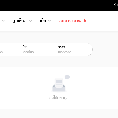
ช่ว
ย
ยูนิเซ็กส์
เด็ก
สินค้าราคาพิเศษ
ไซซ์
ราคา
ภท
เลือกไซด์
เลือกราคา
ยังไม่มีข้อมูล