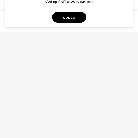
นโยบายและคุกกี้
ตั้งค่าคุกกี้ได้ที่
ที่อยู่
ยอมรับ
1999/26 โครงการ DISTRICT SRIWARA ถ.ศรีวรา พลับพลา วังทองหลาง
สินค้า
รีวิว
กรุงเทพฯ 10310
บริการ
เกี่ยวกับเรา
ติดต่อเรา
ช่วยเหลือ
ติดต่อ
06-3919-8323
INFO@DAIDIP.COM
INSTAGRAM