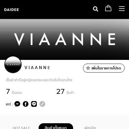
Togg
navi
V I A A N N E
เพิ่มในรายการโปรด
เสื้อผ้าสำเร็จผู้หญิงออกแบบและตัดเย็บโดยคนไทย
7
27
ชื่นชอบ
สินค้า
แชร์ :
HOT SALE
สินค้าทั้งหมด
ผู้หญิง