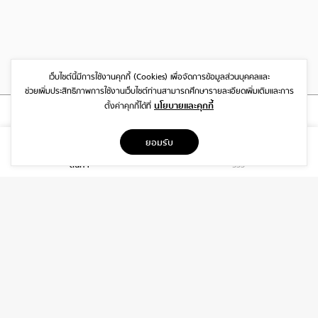
เว็บไซต์นี้มีการใช้งานคุกกี้ (Cookies)
เพื่อจัดการข้อมูลส่วนบุคคลและ
ช่วยเพิ่มประสิทธิภาพการใช้งานเว็บไซต์
ท่านสามารถศึกษารายละเอียดเพิ่มเติมและการ
นโยบายและคุกกี้
ตั้งค่าคุกกี้ได้ที่
ที่อยู่
ยอมรับ
1999/26 โครงการ DISTRICT SRIWARA ถ.ศรีวรา พลับพลา วังทองหลาง
สินค้า
รีวิว
กรุงเทพฯ 10310
บริการ
เกี่ยวกับเรา
ติดต่อเรา
ช่วยเหลือ