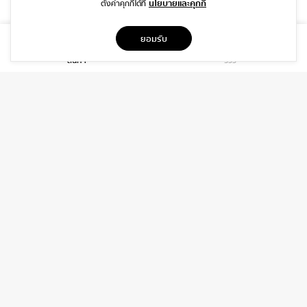
นโยบายและคุกกี้
ตั้งค่าคุกกี้ได้ที่
ที่อยู่
ยอมรับ
1999/26 โครงการ DISTRICT SRIWARA ถ.ศรีวรา พลับพลา วังทองหลาง
สินค้า
รีวิว
กรุงเทพฯ 10310
บริการ
เกี่ยวกับเรา
ติดต่อเรา
ช่วยเหลือ
ติดต่อ
06-3919-8323
INFO@DAIDIP.COM
INSTAGRAM