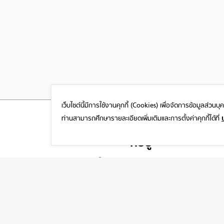
เว็บไซต์นี้มีการใช้งานคุกกี้ (Cookies)
เพื่อจัดการข้อมูลส่วนบ
ท่านสามารถศึกษารายละเอียดเพิ่มเติมและการตั้งค่าคุกกี้ได้ที่
ที่อยู่
1999/26 โครงการ DISTRICT SRIWARA ถ.ศรีวรา
พลับพลา วังทองหลาง กรุงเทพฯ 10310