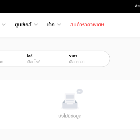
ช่ว
ย
ยูนิเซ็กส์
เด็ก
สินค้าราคาพิเศษ
ไซซ์
ราคา
ภท
เลือกไซด์
เลือกราคา
ยังไม่มีข้อมูล