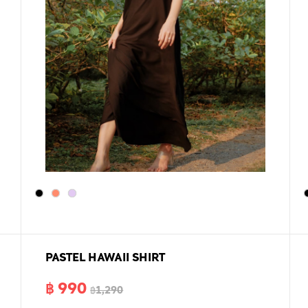
PASTEL HAWAII SHIRT
฿ 990
฿1,290