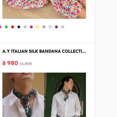
A.Y ITALIAN SILK BANDANA COLLECTION [LIMITED EDITION]
฿ 980
฿1,800