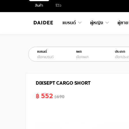
สินค้า
รีวิว
แบรนด์
ผู้หญิง
ผู้ชา
แบรนด์
เพศ
ประเภท
เลือกแบรนด์
เลือกเพศ
เลือกประเ
DIXSEPT CARGO SHORT
฿ 552
฿690