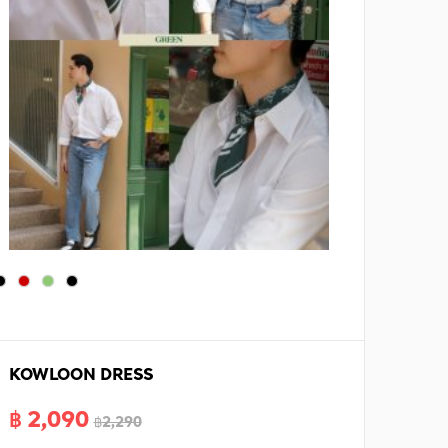
KOWLOON DRESS
฿ 2,090
฿2,290