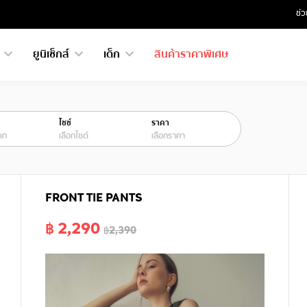
ช่ว
ย
ยูนิเซ็กส์
เด็ก
สินค้าราคาพิเศษ
ไซซ์
ราคา
ภท
เลือกไซด์
เลือกราคา
FRONT TIE PANTS
฿ 2,290
฿2,390