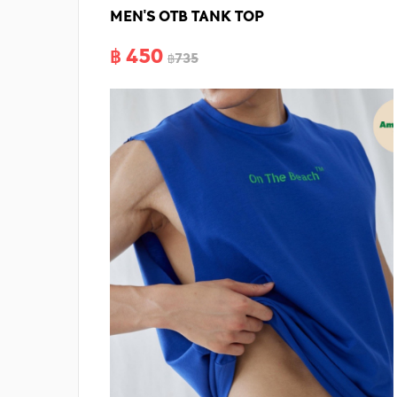
MEN'S OTB TANK TOP
฿ 450
฿735