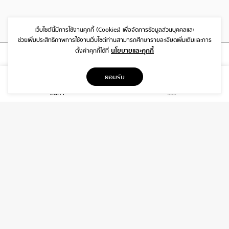
เว็บไซต์นี้มีการใช้งานคุกกี้ (Cookies)
เพื่อจัดการข้อมูลส่วนบุคคลและ
ช่วยเพิ่มประสิทธิภาพการใช้งานเว็บไซต์
ท่านสามารถศึกษารายละเอียดเพิ่มเติมและการ
นโยบายและคุกกี้
ตั้งค่าคุกกี้ได้ที่
ที่อยู่
ยอมรับ
1999/26 โครงการ DISTRICT SRIWARA ถ.ศรีวรา พลับพลา วังทองหลาง
สินค้า
รีวิว
กรุงเทพฯ 10310
บริการ
เกี่ยวกับเรา
ติดต่อเรา
ช่วยเหลือ
ติดต่อ
06-3919-8323
INFO@DAIDIP.COM