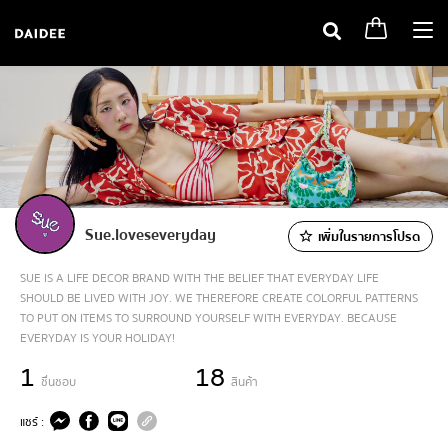
Togg
navi
Sue.loveseveryday
เพิ่มในรายการโปรด
SUE IS A LIFE DECOR BRAND WITH THE BELIEF THAT EVERYDAY LIFE
SHOULD BE LIVED WITH JOY. WE THEREFORE CREATE COLORFUL PATTERNS
TO PUT ON ITEMS TO SURROUND YOURSELF WITH EVERYDAY. BECAUSE
EVERYDAY IS YOUR HOLIDAY!
1
18
ชื่นชอบ
สินค้า
แชร์ :