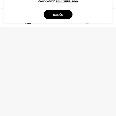
นโยบายและคุกกี้
ตั้งค่าคุกกี้ได้ที่
ที่อยู่
ยอมรับ
1999/26 โครงการ DISTRICT SRIWARA ถ.ศรีวรา พลับพลา วังทองหลาง
สินค้า
รีวิว
กรุงเทพฯ 10310
บริการ
เกี่ยวกับเรา
ติดต่อเรา
ช่วยเหลือ
ติดต่อ
06-3919-8323
INFO@DAIDIP.COM
INSTAGRAM