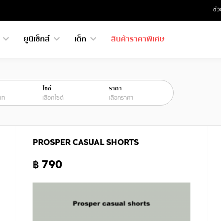
ช่ว
ย
ยูนิเซ็กส์
เด็ก
สินค้าราคาพิเศษ
ไซซ์
ราคา
ภท
เลือกไซด์
เลือกราคา
PROSPER CASUAL SHORTS
฿ 790