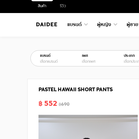
สินค้า
รีวิว
แบรนด์
ผู้หญิง
ผู้ชา
แบรนด์
เพศ
ประเภท
เลือกแบรนด์
เลือกเพศ
เลือกประเ
PASTEL HAWAII SHORT PANTS
฿ 552
฿690