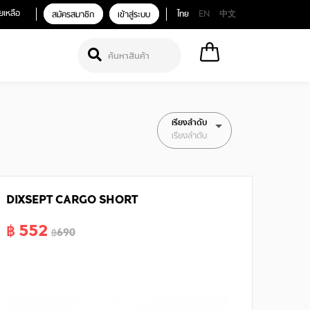
ยเหลือ
สมัครสมาชิก
เข้าสู่ระบบ
ไทย
EN
中文
เรียงลำดับ
เรียงลำดับ
DIXSEPT CARGO SHORT
฿ 552
฿690