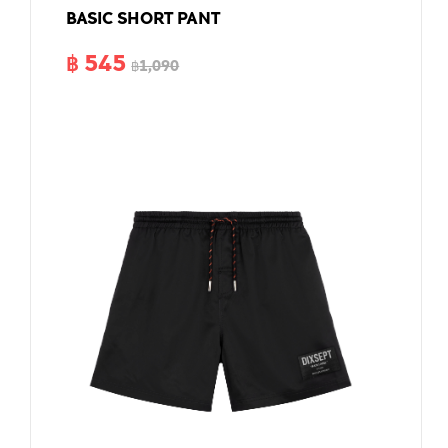
BASIC SHORT PANT
฿ 545
฿1,090