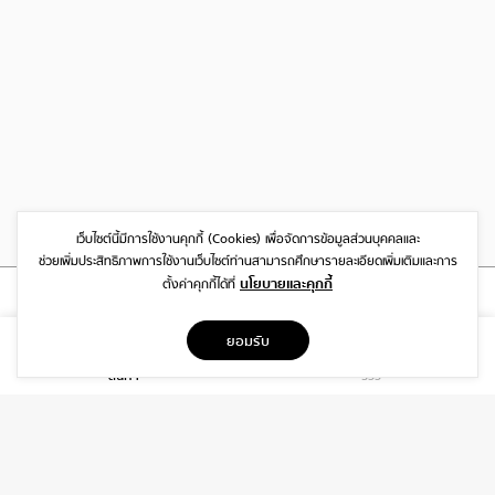
เว็บไซต์นี้มีการใช้งานคุกกี้ (Cookies)
เพื่อจัดการข้อมูลส่วนบุคคลและ
ช่วยเพิ่มประสิทธิภาพการใช้งานเว็บไซต์
ท่านสามารถศึกษารายละเอียดเพิ่มเติมและการ
นโยบายและคุกกี้
ตั้งค่าคุกกี้ได้ที่
ที่อยู่
ยอมรับ
1999/26 โครงการ DISTRICT SRIWARA ถ.ศรีวรา พลับพลา วังทองหลาง
สินค้า
รีวิว
กรุงเทพฯ 10310
บริการ