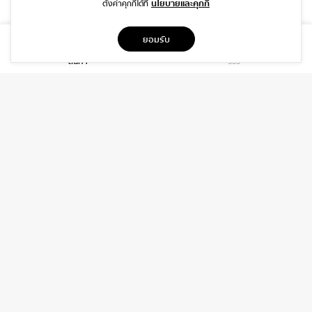
นโยบายและคุกกี้
ตั้งค่าคุกกี้ได้ที่
ที่อยู่
ยอมรับ
1999/26 โครงการ DISTRICT SRIWARA ถ.ศรีวรา พลับพลา วังทองหลาง
สินค้า
รีวิว
กรุงเทพฯ 10310
บริการ
เกี่ยวกับเรา
ติดต่อเรา
ช่วยเหลือ
ติดต่อ
06-3919-8323
INFO@DAIDIP.COM
INSTAGRAM