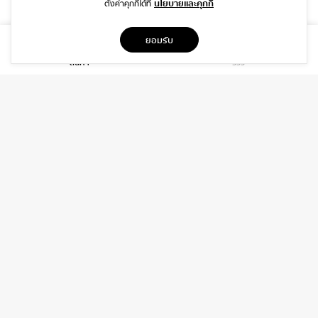
นโยบายและคุกกี้
ตั้งค่าคุกกี้ได้ที่
ที่อยู่
ยอมรับ
1999/26 โครงการ DISTRICT SRIWARA ถ.ศรีวรา พลับพลา วังทองหลาง
สินค้า
รีวิว
กรุงเทพฯ 10310
บริการ
เกี่ยวกับเรา
ติดต่อเรา
ช่วยเหลือ
ติดต่อ
06-3919-8323
INFO@DAIDIP.COM
INSTAGRAM