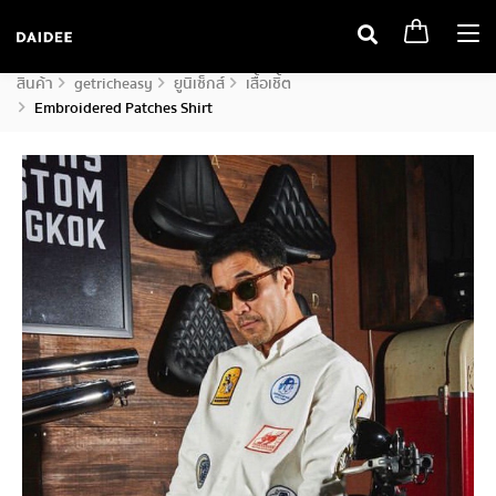
Togg
navi
สินค้า
getricheasy
ยูนิเซ็กส์
เสื้อเชิ้ต
Embroidered Patches Shirt