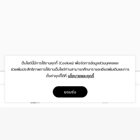
เว็บไซต์นี้มีการใช้งานคุกกี้ (Cookies)
เพื่อจัดการข้อมูลส่วนบุคคลและ
ช่วยเพิ่มประสิทธิภาพการใช้งานเว็บไซต์
ท่านสามารถศึกษารายละเอียดเพิ่มเติมและการ
นโยบายและคุกกี้
ตั้งค่าคุกกี้ได้ที่
ที่อยู่
ยอมรับ
1999/26 โครงการ DISTRICT SRIWARA ถ.ศรีวรา พลับพลา วังทองหลาง
สินค้า
รีวิว
กรุงเทพฯ 10310
บริการ
เกี่ยวกับเรา
ติดต่อเรา