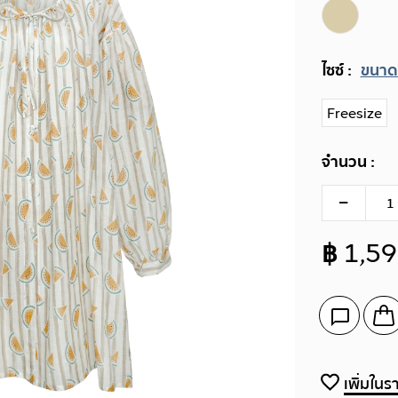
ไซซ์ :
ขนาด
Freesize
จำนวน :
฿ 1,5
เพิ่มใน