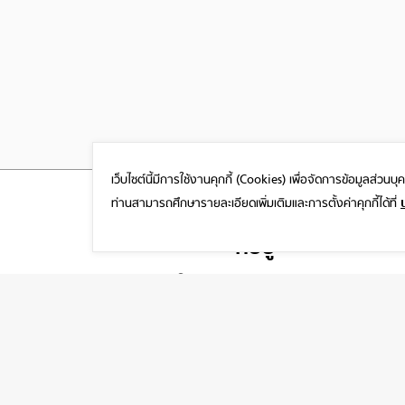
เว็บไซต์นี้มีการใช้งานคุกกี้ (Cookies)
เพื่อจัดการข้อมูลส่วนบ
ท่านสามารถศึกษารายละเอียดเพิ่มเติมและการตั้งค่าคุกกี้ได้ที่
ที่อยู่
1999/26 โครงการ DISTRICT SRIWARA ถ.ศรีวรา
พลับพลา วังทองหลาง กรุงเทพฯ 10310