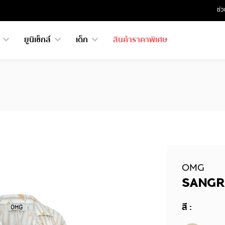
ช่ว
ย
ยูนิเซ็กส์
เด็ก
สินค้าราคาพิเศษ
OMG
SANGR
สี :