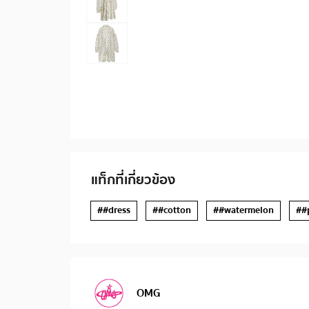
แท็กที่เกี่ยวข้อง
##dress
##cotton
##watermelon
##
OMG