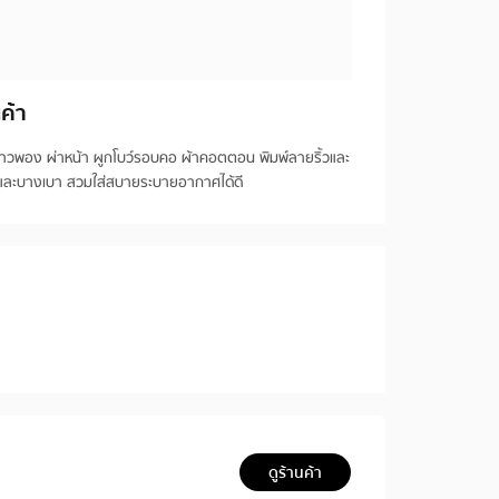
ค้า
าวพอง ผ่าหน้า ผูกโบว์รอบคอ ผ้าคอตตอน พิมพ์ลายริ้วและ
่มและบางเบา สวมใส่สบายระบายอากาศได้ดี
ดูร้านค้า